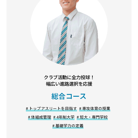
クラブ活動に全力投球！
幅広い進路選択を応援
総合コース
# トップアスリートを目指す
# 専攻体育の授業
# 体組成管理
# 4年制大学
# 短大・専門学校
# 基礎学力の定着