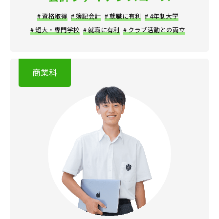
# 資格取得
# 簿記会計
# 就職に有利
# 4年制大学
# 短大・専門学校
# 就職に有利
# クラブ活動との両立