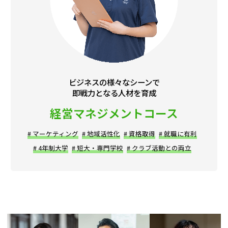
ビジネスの様々なシーンで
即戦力となる人材を育成
経営マネジメントコース
# マーケティング
# 地域活性化
# 資格取得
# 就職に有利
# 4年制大学
# 短大・専門学校
# クラブ活動との両立