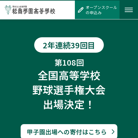
オープンスクール
オープンスクール
の申込み
の申込み
2年連続39回目
第108回
全国高等学校
野球選手権大会
出場決定！
甲子園出場への
寄付はこちら