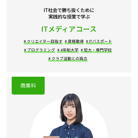
IT社会で勝ち抜くために
実践的な授業で学ぶ
ITメディアコース
# クリエイター目指す
# 資格取得
# ITパスポート
# プログラミング
# 4年制大学
# 短大・専門学校
# クラブ活動との両立