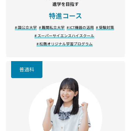
進学を目指す
特進コース
# 国公立大学
# 難関私立大学
# ICT機器の活用
# 受験対策
# スーパーサイエンスハイスクール
# 松商オリジナル学習プログラム