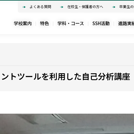
よくある質問
よくある質問
在校生・保護者の方へ
在校生・保護者の方へ
卒業生の
卒業生の
学校案内
学校案内
特色
特色
学科・コース
学科・コース
SSH活動
SSH活動
進路実
進路実
メントツールを利用した自己分析講座