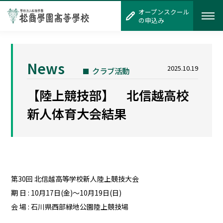
オープンスクール
オープンスクール
の申込み
の申込み
News
2025.10.19
クラブ活動
【陸上競技部】 北信越高校
新人体育大会結果
第30回 北信越高等学校新人陸上競技大会
期 日 : 10月17日(金)～10月19日(日)
会 場 : 石川県西部緑地公園陸上競技場